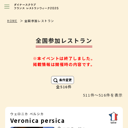
レストランを探す
HOME
全国参加レストラン
注目シェフ
全国参加レストラン
特別イベント/キャンペーン
ニュース
※本イベントは終了しました。
掲載情報は開催時の内容です。
店舗/プレス向け
ダイナースクラブ
会員限定特典
条件変更
516件
511件〜516件を表示
ウェロニカ ペルシカ
Veronica persica