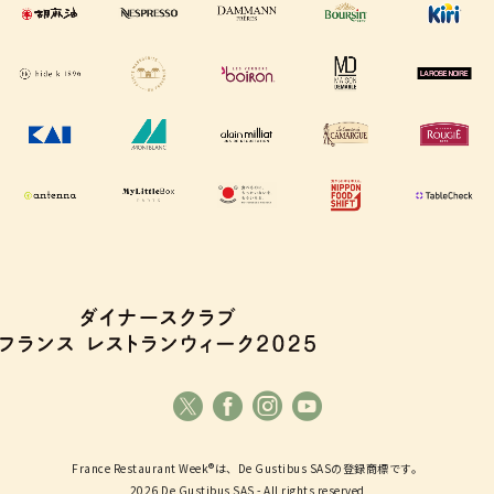
France Restaurant Week®は、De Gustibus SASの登録商標です。
2026 De Gustibus SAS - All rights reserved