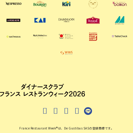
France Restaurant Week®は、De Gustibus SASの登録商標です。