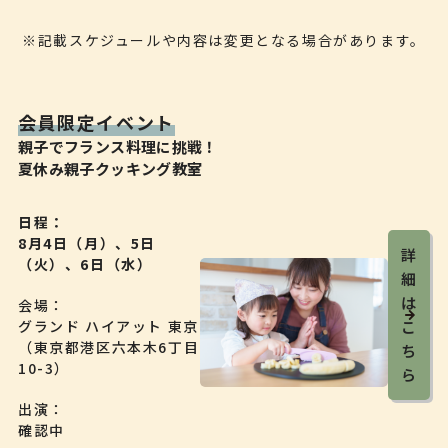
※記載スケジュールや内容は変更となる場合があります。
会員限定イベント
親子でフランス料理に挑戦！
夏休み親子クッキング教室
日程
8月4日（月）、5日
詳
（火）、6日（水）
細
は
会場
グランド ハイアット 東京
こ
（東京都港区六本木6丁目
ち
10-3）
ら
出演
確認中