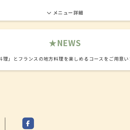
アミューズ ブーシュ
✤
海の幸 サラダ仕立て
✤
NEWS
伊勢海老クリームスープ
料理」とフランスの地方料理を楽しめるコースをご用意い
✤
松阪牛の煮込み ブルゴーニュ風
✤
レモンのタルト ミルクソルベを添えて
✤
コーヒー
✤