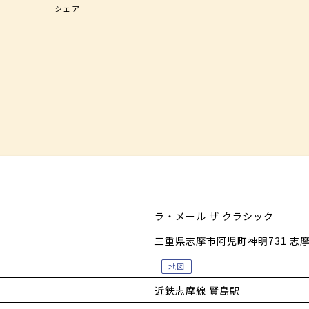
小菓子
シェア
ラ・メール ザ クラシック
三重県志摩市阿児町神明731 志摩
地図
近鉄志摩線 賢島駅