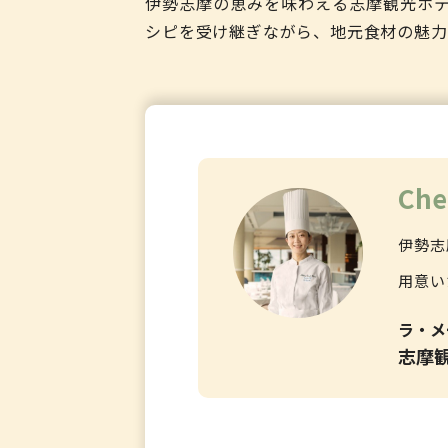
伊勢志摩の恵みを味わえる志摩観光ホ
シピを受け継ぎながら、地元食材の魅力
Che
伊勢志
用意い
ラ・メ
志摩観