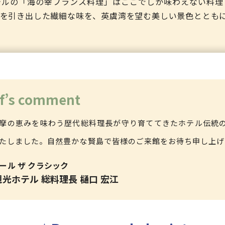
テルの「海の幸フランス料理」はここでしか味わえない料理
を引き出した繊細な味を、英虞湾を望む美しい景色ととも
f’s comment
摩の恵みを味わう歴代総料理長が守り育ててきたホテル伝統
たしました。自然豊かな賢島で皆様のご来館をお待ち申し上げ
ール ザ クラシック
光ホテル 総料理長 樋口 宏江