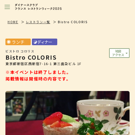
レストランを探す
HOME
レストラン一覧
Bistro COLORIS
注目シェフ
ランチ
ディナー
特別イベント/キャンペーン
ビストロ コロリス
地図
アクセス
Bistro COLORIS
ニュース
東京都新宿区西新宿7-16-1 第三歯朶ビル 1F
店舗/プレス向け
※本イベントは終了しました。
掲載情報は開催時の内容です。
ダイナースクラブ
会員限定特典