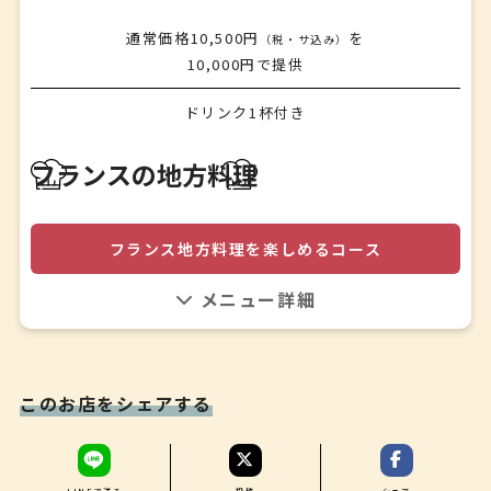
コーヒーまたは紅茶
☘
通常価格10,500円
を
（税・サ込み）
パン
10,000円で提供
ドリンク1杯付き
ウェルカムドリンク1杯
☘
フランスの地方料理
アミューズ
☘
野菜のポタージュ
フランス地方料理を楽しめるコース
☘
前菜☆スペシャリテ☆
前菜盛り合わせは、田舎風パテ、エスカルゴetc、季節野菜
オリジナルドレッシングを使ったサラダと前菜の盛り合わ
を使ったペイザンヌスープ、メイン2品、 デザートには、
せ
ガトーバスクやマカロンを。
☘
メイン2品
このお店をシェアする
魚料理
肉料理
☘
デザート盛合せ
LINEで送る
投稿
シェア