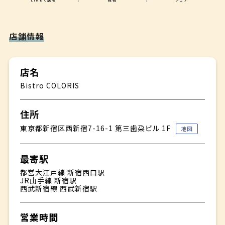
☘
食後のお飲み物
コーヒーまたは紅茶
店舗情報
☘
パン
店名
Bistro COLORIS
住所
東京都新宿区西新宿7-16-1 第三歯朶ビル 1F
地図
最寄駅
都営大江戸線 新宿西口駅
JR山手線 新宿駅
西武新宿線 西武新宿駅
営業時間