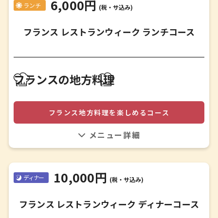
6,000円
ランチ
(税・サ込み)
フランス レストランウィーク ランチコース
前菜☆スペシャリテ☆
フランスの地方料理
オリジナルドレッシングのたっぷり野菜のサラダと前菜の
盛り合わせ
☘
フランス地方料理を楽しめるコース
季節のスープ
☘
前菜盛り合わせは、田舎風パテ、エスカルゴetc、季節野菜
メイン2品
を使ったペイザンヌスープ、メイン2品、 デザートには、
魚料理
ガトーバスクやマカロンを。
肉料理
10,000円
☘
ディナー
(税・サ込み)
デザート盛合せ
☘
フランス レストランウィーク ディナーコース
食後のお飲み物