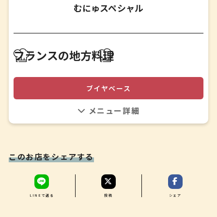
むにゅスペシャル
お茶菓子
✤
食後のお飲み物
✤
アペロ
フランスの地方料理
パン 全7品
✤
アミューズ
南仏プロヴァンス発祥ブイヤベースを、伊勢海老を使用し
✤
ブイヤベース
魚介の旨みが詰まった一皿に！フィルムに包み見た目も楽
前菜
しめるお料理に仕上げています。
✤
しっかりとベースは押さえた上で、ここでしか食べること
2品目の前菜
ができない料理になる様な表現を加えています。
✤
伊勢海老のブイヤベース パピヨット仕立て
✤
このお店をシェアする
肉料理
✤
デセール
✤
LINEで送る
投稿
シェア
2品目のデセール
✤