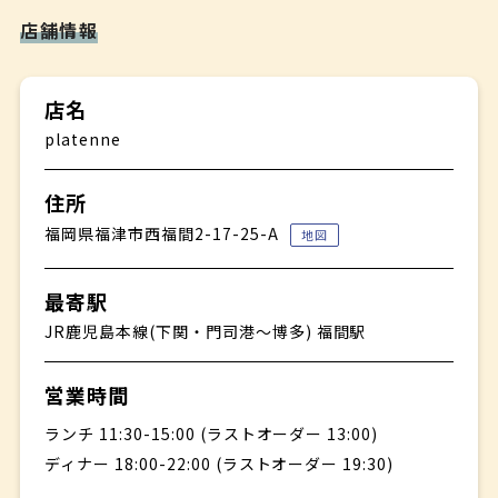
お茶菓子
店舗情報
✤
食後のお飲み物
✤
店名
パン 全9品
platenne
南仏プロヴァンス発祥ブイヤベースを、伊勢海老を使用し
住所
魚介の旨みが詰まった一皿に！フィルムに包み見た目も楽
しめるお料理に仕上げています。
福岡県福津市西福間2-17-25-A
地図
最寄駅
JR鹿児島本線(下関・門司港〜博多) 福間駅
営業時間
ランチ 11:30-15:00 (ラストオーダー 13:00)
ディナー 18:00-22:00 (ラストオーダー 19:30)