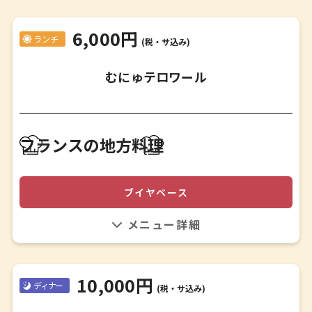
6,000円
ランチ
(税・サ込み)
むにゅテロワール
アペロ
フランスの地方料理
✤
アミューズ
✤
ブイヤベース
野菜の一ひと皿
✤
しっかりとベースは押さえた上で、ここでしか食べること
伊勢海老のブイヤベース パピヨット仕立て
ができない料理になる様な表現を加えています。
✤
肉料理
10,000円
✤
ディナー
(税・サ込み)
デセール
✤