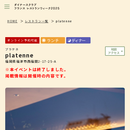
レストランを探す
HOME
レストラン一覧
platenne
注目シェフ
ランチ
ディナー
オンライン予約可能
特別イベント/キャンペーン
プラテネ
地図
アクセス
platenne
ニュース
福岡県福津市西福間2-17-25-A
店舗/プレス向け
※本イベントは終了しました。
掲載情報は開催時の内容です。
ダイナースクラブ
会員限定特典