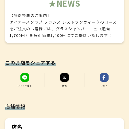
NEWS
・前菜
【特別特典のご案内】
・前菜
ダイナースクラブ フランス レストランウィークのコース
をご注文のお客様には、グラスシャンパーニュ（通常
・魚料理
1,700円）を特別価格1,400円にてご提供いたします！
・肉料理
・デザート
このお店をシェアする
・食後のお飲み物
LINEで送る
投稿
シェア
店舗情報
店名