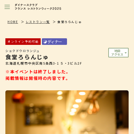
レストランを探す
HOME
レストラン一覧
食堂ろらんじゅ
注目シェフ
ディナー
オンライン予約可能
特別イベント/キャンペーン
ショクドウロランジュ
地図
アクセス
食堂ろらんじゅ
ニュース
北海道札幌市中央区南5条西3-1 ５・3ビル2F
店舗/プレス向け
※本イベントは終了しました。
掲載情報は開催時の内容です。
ダイナースクラブ
会員限定特典