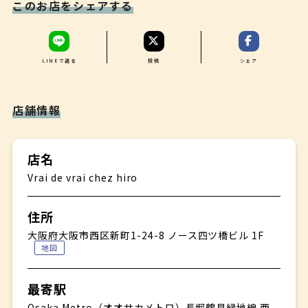
このお店をシェアする
アミューズ②
食後のコーヒー等
✤
前菜①
※食材の入荷状況によりコース内容は異なります。
✤
LINEで送る
投稿
シェア
前菜②
✤
魚料理
店舗情報
✤
肉料理
✤
店名
デザート
Vrai de vrai chez hiro
✤
食後のコーヒー等
住所
※食材の入荷状況によりコース内容は異なります。
大阪府大阪市西区新町1-24-8 ノース四ツ橋ビル 1F
地図
最寄駅
Osaka Metro（オオサカメトロ）長堀鶴見緑地線 西