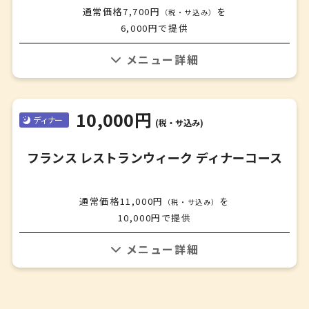
通常価格7,700円
を
（税・サ込み）
6,000円で提供
※過去参考メニュー、詳細はお問い合わせください。
アミューズ①
✤
10,000円
ディナー
(税・サ込み)
アミューズ②
✤
フランス レストランウィーク ディナーコース
前菜①
✤
前菜②
通常価格11,000円
を
（税・サ込み）
✤
10,000円で提供
魚料理
✤
※過去参考メニュー、詳細はお問い合わせください。
肉料理
✤
アミューズ①
デザート
✤
✤