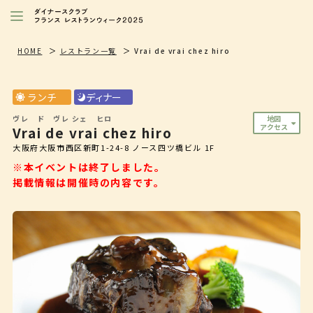
レストランを探す
HOME
レストラン一覧
Vrai de vrai chez hiro
注目シェフ
ランチ
ディナー
特別イベント/キャンペーン
ヴレ ド ヴレ シェ ヒロ
地図
アクセス
Vrai de vrai chez hiro
ニュース
大阪府大阪市西区新町1-24-8 ノース四ツ橋ビル 1F
店舗/プレス向け
※本イベントは終了しました。
掲載情報は開催時の内容です。
ダイナースクラブ
会員限定特典