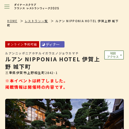
レストランを探す
HOME
レストラン一覧
ルアン NIPPONIA HOTEL 伊賀上野 城下
町
注目シェフ
特別イベント/キャンペーン
ディナー
オンライン予約可能
ルアンニッポニアホテルイガウエノジョウカマチ
地図
ニュース
アクセス
ルアン NIPPONIA HOTEL 伊賀上
野 城下町
店舗/プレス向け
三重県伊賀市上野相生町2842-1
ダイナースクラブ
会員限定特典
※本イベントは終了しました。
掲載情報は開催時の内容です。