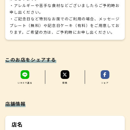
・アレルギーや苦手な食材などございましたらご予約時お
【肉料理】
申し出ください。
伊賀牛すね肉の煮込み 赤ワインと味噌
・ご記念日など特別なお席でのご利用の場合、メッセージ
プレート（無料）や記念日ケーキ（有料）をご用意してお
【デザート】
ります。ご希望の方は、ご予約時にお申し出ください。
サツマイモとほうじ茶のティラミス
【パン】
このお店をシェアする
【食後のお飲み物】
コーヒーまたは紅茶
LINEで送る
投稿
シェア
店舗情報
店名