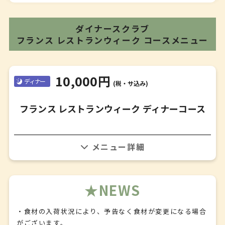
ダイナースクラブ
フランス レストランウィーク
コースメニュー
10,000円
ディナー
(税・サ込み)
フランス レストランウィーク ディナーコース
【アミューズ】
【オードブル】
NEWS
伊賀の秋野菜
【魚料理】
・食材の入荷状況により、予告なく食材が変更になる場合
本日の鮮魚と牛蒡
がございます。