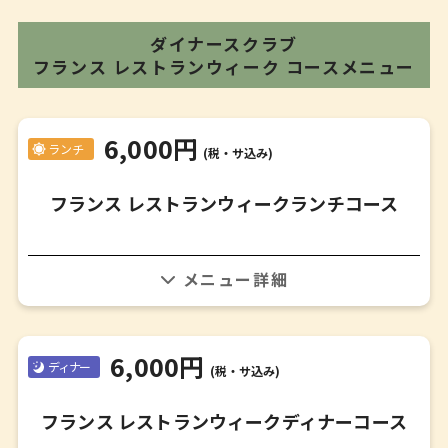
ダイナースクラブ
フランス レストランウィーク
コースメニュー
6,000円
ランチ
(税・サ込み)
フランス レストランウィークランチコース
※過去参考メニュー、詳細はお問い合わせください。
ビストロカラトスペシャル前菜
✤
6,000円
ディナー
(税・サ込み)
牛フィレ肉のステーキ
✤
フランス レストランウィークディナーコース
パン（パンカラトのパン）