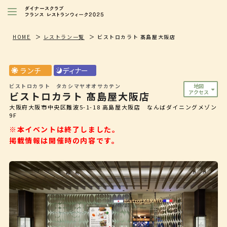
レストランを探す
HOME
レストラン一覧
ビストロカラト 髙島屋大阪店
注目シェフ
ランチ
ディナー
特別イベント/キャンペーン
ビストロカラト タカシマヤオオサカテン
地図
アクセス
ビストロカラト 髙島屋大阪店
ニュース
大阪府大阪市中央区難波5-1-18 高島屋大阪店 なんばダイニングメゾン
9F
店舗/プレス向け
※本イベントは終了しました。
掲載情報は開催時の内容です。
ダイナースクラブ
会員限定特典