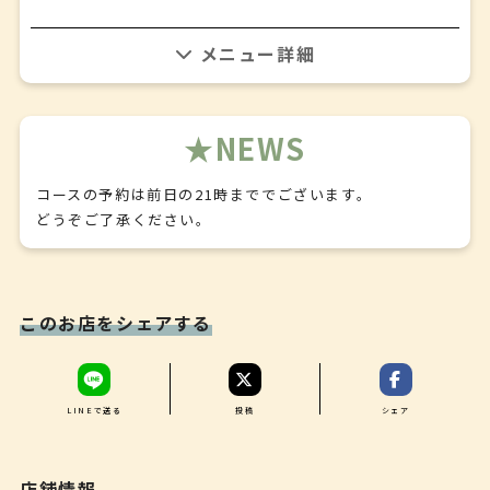
✤
本日のデザート
✤
※過去参考メニュー、詳細はお問い合わせください。
食後のお飲み物
ビストロカラトスペシャル前菜
NEWS
✤
牛フィレ肉のステーキ
✤
コースの予約は前日の21時まででございます。
パン（パンカラトのパン）
どうぞご了承ください。
✤
本日のデザート
✤
食後のお飲み物
このお店をシェアする
LINEで送る
投稿
シェア
店舗情報