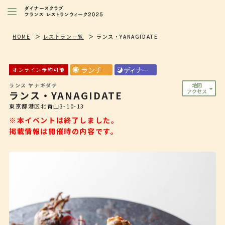
レストランを探す
HOME
レストラン一覧
ランス・YANAGIDATE
注目シェフ
ランチ
ディナー
オンライン予約可能
特別イベント/キャンペーン
ランス ヤナギダテ
地図
アクセス
ランス・YANAGIDATE
ニュース
東京都港区北青山3-10-13
店舗/プレス向け
※本イベントは終了しました。
掲載情報は開催時の内容です。
ダイナースクラブ
会員限定特典