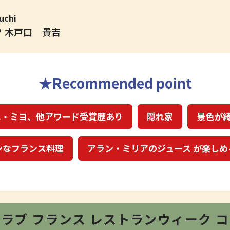
uchi
フ 木戸口 貴吉
Recommended point
エ・ミヨ、他アワード受賞歴あり
隠れ家
景色が
ンなフランス料理
アラン・ミリアのジュース が楽しめ
クラブ
フランス レストランウィーク
コ