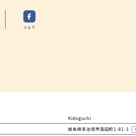
＊
廿原不耕起栽培米のパン
シェア
＊
デザート
＊
食後のお飲み物
年参考メニュー 内容は変更となる場合がござい
Kidoguchi
岐阜県多治見市高田町1-81-3