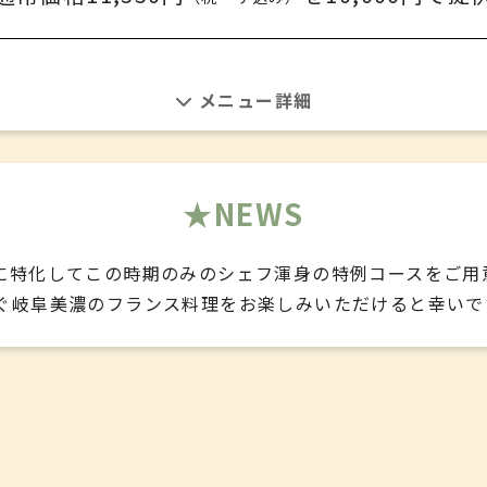
スペシャリテ中津川更紗紅鱒
＊
地場野菜のアミューズ
メイン、the東濃
＊
＊
フランスレストランウィーク2025
廿原不耕起栽培米パン
＊
NEWS
＊
美濃野菜繋ぐ美魚1
デザート
に特化してこの時期のみのシェフ渾身の特例コースをご用
＊
＊
ぐ岐阜美濃のフランス料理をお楽しみいただけると幸いで
美濃野菜繋ぐ美魚2
食後のお飲み物
＊
スペシャリテ中津川更紗紅鱒
年参考メニュー 内容は変更となる場合がござい
＊
滋味深い養老ハーブ牛