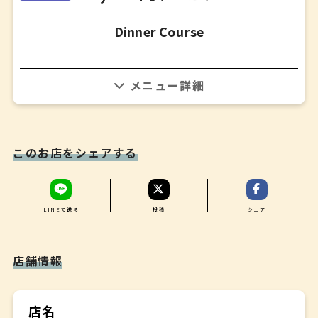
Dinner Course
1人のシェフ、ソムリエが創り上げる最高の空間であなたの
大切な人との時間をプロデュースします。宮城の生命力ある
食材を生かしたコースをお楽しみください。
※過去参考メニュー、詳細はお問い合わせください。
このお店をシェアする
アミューズ
✤
前菜
LINEで送る
投稿
シェア
✤
魚料理
✤
店舗情報
肉料理
✤
デザート
店名