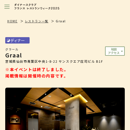
レストランを探す
HOME
レストラン一覧
Graal
注目シェフ
ディナー
特別イベント/キャンペーン
グラール
地図
アクセス
Graal
ニュース
宮城県仙台市青葉区中央1-8-22 サンスクエア庄司ビル B1F
店舗/プレス向け
※本イベントは終了しました。
掲載情報は開催時の内容です。
ダイナースクラブ
会員限定特典