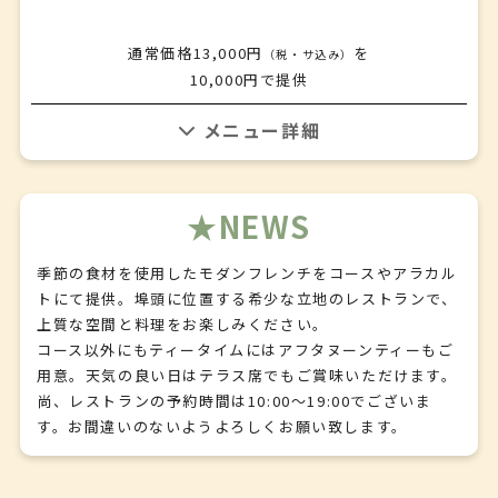
季節のスープ
✤
【魚料理】
通常価格13,000円
を
（税・サ込み）
ビーツに漬け込んだノルウェーサーモンのポワレセロリラ
10,000円で提供
ブのピューレと和旬果のサラダ
✤
【前菜】
【肉料理】
「フジアトランティックサーモン」の酒粕漬け 柚子胡椒の
「山形牛サーロイン」のポワレ 3 種の和風コンディメント
ドレッシング
を添えて
NEWS
✤
✤
【スープ】
【デザート】
季節のスープ
季節の食材を使用したモダンフレンチをコースやアラカル
洋梨とアールグレイのムースキャラメルアイスクリームを添
✤
トにて提供。埠頭に位置する希少な立地のレストランで、
えて
【魚料理】
上質な空間と料理をお楽しみください。
✤
ホウボウと松茸のワイン蒸し 和柑橘の香り
コース以外にもティータイムにはアフタヌーンティーもご
【食後のお飲み物】
✤
用意。天気の良い日はテラス席でもご賞味いただけます。
コーヒーまたは紅茶
【肉料理】
尚、レストランの予約時間は10:00～19:00でございま
「山形牛」サーロインのポワレ 和風コンディメント３種を
す。お間違いのないようよろしくお願い致します。
添えて
✤
【デザート】