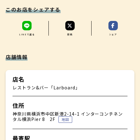
洋梨とアールグレイのムース キャラメルアイスクリームを
このお店をシェアする
添えて
✤
【食後のお飲み物】
コーヒーまたは紅茶
LINEで送る
投稿
シェア
店舗情報
店名
レストラン&バー「Larboard」
住所
神奈川県横浜市中区新港2-14-1 インターコンチネン
タル横浜Pier 8 2F
地図
最寄駅