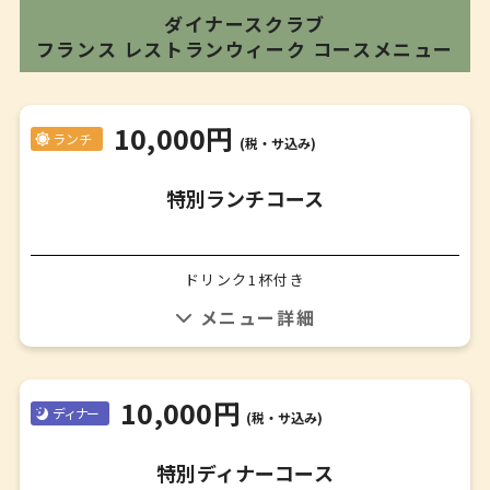
ダイナースクラブ
フランス レストランウィーク
コースメニュー
10,000円
ランチ
(税・サ込み)
特別ランチコース
ドリンク1杯付き
【乾杯】
スパークリングワインお一人様１杯付き
✤
【前菜】
ピエモンテ風仔牛肉の低温調理 ツナとケッパーのソース
10,000円
ディナー
“ヴィテッロ・トンナート”
(税・サ込み)
✤
【スープ】
特別ディナーコース