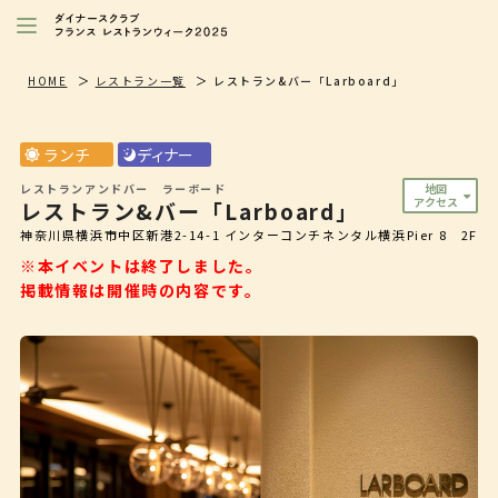
レストランを探す
HOME
レストラン一覧
レストラン&バー「Larboard」
注目シェフ
ランチ
ディナー
特別イベント/キャンペーン
レストランアンドバー ラーボード
地図
アクセス
レストラン&バー「Larboard」
ニュース
神奈川県横浜市中区新港2-14-1 インターコンチネンタル横浜Pier 8 2F
店舗/プレス向け
※本イベントは終了しました。
掲載情報は開催時の内容です。
ダイナースクラブ
会員限定特典