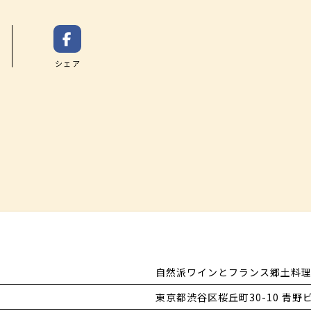
2皿目
・豚のガレット〜グリビッシュソース〜
シェア
お魚料理
・本日のお魚料理
※詳しく店頭までお問い合わせ下さい。
メイン
鹿シンタマ肉のロースト〜アメリカンチェリー
自然派ワインとフランス郷土料理 c
デザート
東京都渋谷区桜丘町30-10 青野ビ
・クレームブリュレ