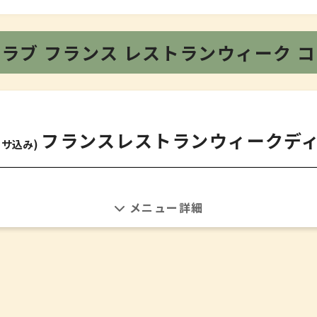
クラブ
フランス レストランウィーク
コ
フランスレストランウィークデ
・サ込み)
アミューズ
・本日の一口スープ
1皿目
ッシュルームとサマートリュフ、コンテチーズの