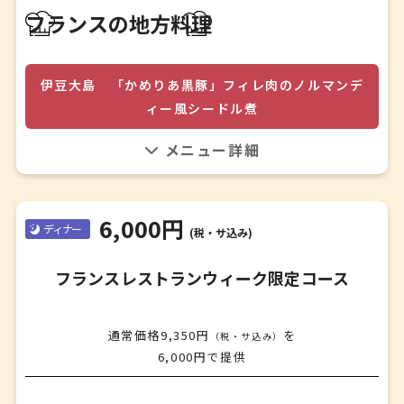
アミューズ
フランスの地方料理
旬野菜の四重奏テリーヌ
＊
オードブル
伊豆大島 「かめりあ黒豚」フィレ肉のノルマンデ
おまかせオードブル盛り合わせ
ィー風シードル煮
＊
スープ
伊豆大島の名産品である明日葉や椿油、大島牛乳で育てた
季節野菜とコシヒカリのポタージュ
ブリティッシュバークシャー血統のかめりあ黒豚を、ノル
＊
マンディー名産のシードル、カルヴァドス、生クリームで
メイン料理
仕上げます。
伊豆大島 「かめりあ黒豚」フィレ肉のノルマンディー風
6,000円
ディナー
(税・サ込み)
シードル煮
＊
フランスレストランウィーク限定コース
デザート
クラシックガトーショコラ
＊
通常価格9,350円
を
（税・サ込み）
食後のお飲み物
6,000円で提供