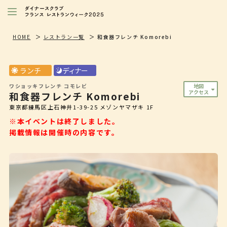
レストランを探す
HOME
レストラン一覧
和食器フレンチ Komorebi
注目シェフ
ランチ
ディナー
特別イベント/キャンペーン
ワショッキフレンチ コモレビ
地図
アクセス
和食器フレンチ Komorebi
ニュース
東京都練馬区上石神井1-39-25 メゾンヤマザキ 1F
店舗/プレス向け
※本イベントは終了しました。
掲載情報は開催時の内容です。
ダイナースクラブ
会員限定特典