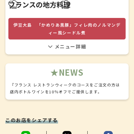
アミューズ
フランスの地方料理
旬野菜の四重奏テリーヌ
＊
オードブル
伊豆大島 「かめりあ黒豚」フィレ肉のノルマンデ
おまかせオードブル盛り合わせ
ィー風シードル煮
＊
スープ
伊豆大島の名産品である明日葉や椿油、大島牛乳で育てた
季節野菜とコシヒカリのポタージュ
ブリティッシュバークシャー血統のかめりあ黒豚を、ノル
＊
マンディー名産のシードル、カルヴァドス、生クリームで
メイン料理
仕上げます。
伊豆大島 「かめりあ黒豚」フィレ肉のノルマンディー風
NEWS
シードル煮
＊
『フランス レストランウィークのコースをご注文の方は
デザート
店内ボトルワインを10％オフでご提供します。
クラシックガトーショコラ
＊
食後のお飲み物
このお店をシェアする