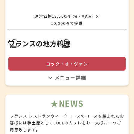
✤
ミニャルディーズ
通常価格13,500円
を
（税・サ込み）
✤
10,000円で提供
コーヒーor紅茶
アミューズ
フランスの地方料理
✤
アミューズ
✤
コック・オ・ヴァン
前菜
✤
料理内容につきましては、お問い合わせください。
スープ
✤
魚料理
NEWS
✤
肉料理
✤
フランス レストランウィークコースのコースを頼まれたお
デザート
客様には手土産としてLULLのカヌレをお一人様お一つご
✤
用意致します。