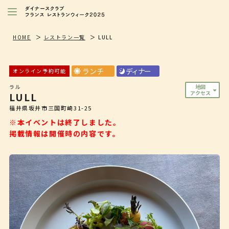
レストランを探す
HOME
レストラン一覧
LULL
注目シェフ
ランチ
ディナー
オンライン予約可能
特別イベント/キャンペーン
ラル
地図
アクセス
LULL
ニュース
福井県坂井市三国町崎31-25
店舗/プレス向け
※本イベントは終了しました。
掲載情報は開催時の内容です。
ダイナースクラブ
会員限定特典