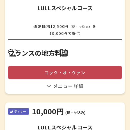
LULLスペシャルコース
通常価格12,500円
を
（税・サ込み）
10,000円で提供
アミューズ
フランスの地方料理
✤
アミューズ
✤
コック・オ・ヴァン
前菜
✤
料理内容につきましては、お問い合わせください。
スープ
✤
魚料理
10,000円
✤
ディナー
(税・サ込み)
肉料理
✤
LULLスペシャルコース
デザート