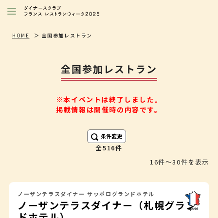
レストランを探す
HOME
全国参加レストラン
注目シェフ
全国参加レストラン
特別イベント/キャンペーン
ニュース
※本イベントは終了しました。
掲載情報は開催時の内容です。
店舗/プレス向け
ダイナースクラブ
会員限定特典
条件変更
516件
16件〜30件を表示
ノーザンテラスダイナー サッポログランドホテル
ノーザンテラスダイナー（札幌グラン
ドホテル）