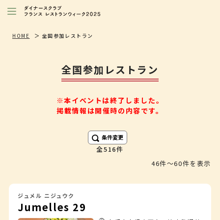
レストランを探す
HOME
全国参加レストラン
注目シェフ
全国参加レストラン
特別イベント/キャンペーン
ニュース
※本イベントは終了しました。
掲載情報は開催時の内容です。
店舗/プレス向け
ダイナースクラブ
会員限定特典
条件変更
516件
46件〜60件を表示
ジュメル ニジュウク
Jumelles 29