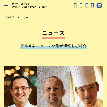
レストランを探す
HOME
ニュース
注目シェフ
ニュース
特別イベント
グルメなニュースや最新情報をご紹介
ニュース
店舗/プレス向け
ダイナースクラブ
会員限定特典