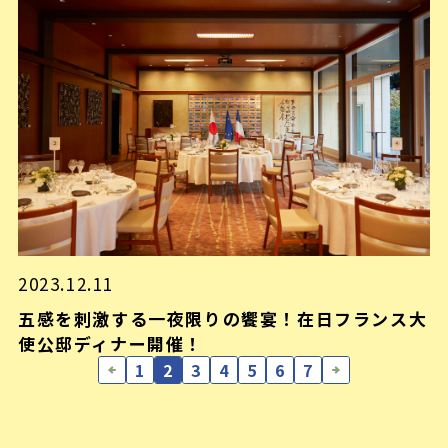
2023.12.11
五感を刺激する一夜限りの饗宴！在日フランス大
使公邸ディナー開催！
1
2
3
4
5
6
7