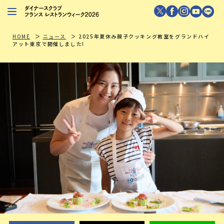
レストランを探す
HOME
ニュース
2025年夏休み親子クッキング教室をグランドハイ
アット東京で開催しました!
注目シェフ
特別イベント
ニュース
店舗/プレス向け
ダイナースクラブ
会員限定特典