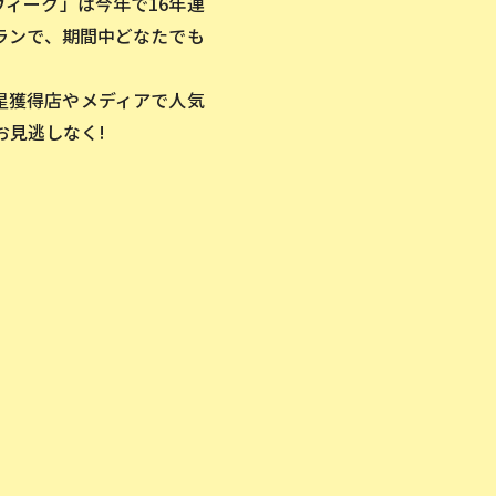
ウィーク」は今年で16年連
ランで、期間中どなたでも
ドの星獲得店やメディアで人気
お見逃しなく!