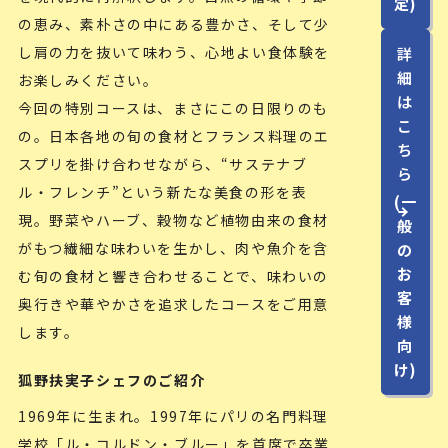
定)
の恵み、素朴さの中にある豊かさ、そして少
し肩の力を抜いて味わう、心地よい食体験を
詳
細
お楽しみください。
は
今回の特別コースは、まさにこの日限りのも
こ
の。日本各地の旬の食材とフランス料理のエ
ち
スプリを掛け合わせながら、“サステナブ
ら
ル・フレンチ”という新たな美食の形を表
(一
現。野菜やハーブ、穀物など植物由来の食材
般
がもつ繊細な味わいを生かし、肉や魚介を含
の
お
む旬の食材と響き合わせることで、味わいの
客
奥行きや華やかさを追求したコースをご用意
様
します。
向
け)
狐野扶実子シェフのご紹介
1969年に生まれ。1997年にパリの名門料理
学校「ル・コルドン・ブルー」を首席で卒業