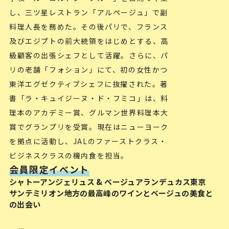
し、三ツ星レストラン「アルページュ」で副
料理人長を務めた。その後パリで、フランス
及びエジプトの前大統領をはじめとする、高
級顧客の出張シェフとして活躍。さらに、パ
リの老舗「フォション」にて、初の女性かつ
東洋エグゼクティブシェフに抜擢された。著
書「ラ・キュイジーヌ・ド・フミコ」は、料
理本のアカデミー賞、グルマン世界料理本大
賞でグランプリを受賞。現在はニューヨーク
を拠点に活動し、JALのファーストクラス・
ビジネスクラスの機内食を担当。
会員限定イベント
シャトーアンジェリュス & ベージュアランデュカス東京
サンテミリオン地方の最高峰のワインとベージュの美食と
の出会い