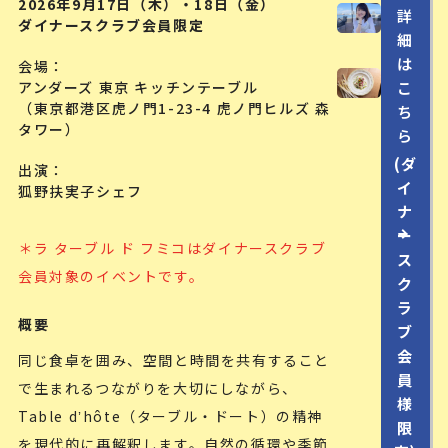
2026年9月17日（木）・18日（金）
詳
ダイナースクラブ会員限定
細
は
会場
アンダーズ 東京 キッチンテーブル
こ
（東京都港区虎ノ門1-23-4 虎ノ門ヒルズ 森
ち
タワー）
ら
(ダ
出演
イ
狐野扶実子シェフ
ナ
ー
＊ラ ターブル ド フミコはダイナースクラブ
ス
会員対象のイベントです。
ク
ラ
概要
ブ
会
同じ食卓を囲み、空間と時間を共有すること
員
で生まれるつながりを大切にしながら、
様
Table dʼhôte（ターブル・ドート）の精神
限
を現代的に再解釈します。自然の循環や季節