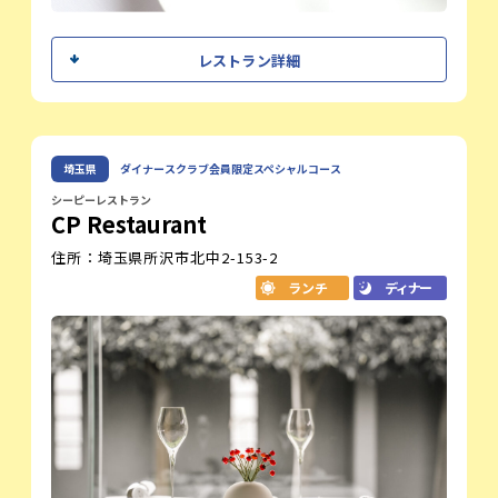
シェフメッセージ
レストラン詳細
東北の食材を中心に三陸の海の幸、蔵王連
峰の山の食材、食材に恵まれたこの地でフ
ランスで培った技法を活かして料理してお
ります。
緒方 稔
埼玉県
ダイナースクラブ会員限定スペシャルコース
シェフ
東北の魅力を発信してお客様に楽しんでい
ただける料理を目指しております。
シーピーレストラン
CP Restaurant
レストラン紹介
住所：埼玉県所沢市北中2-153-2
nacrée(ナクレ)
ランチ
ディナー
環境に配慮したオール電化の設備で、
フードロスをできる限り無くす取り組みをしております。
その日一番状態のいい食材や調理法を用い、メニューを構成
いたします。これは完成度の高い料理を造るための最善の方
法だと考えております。
オフィシャルサイト