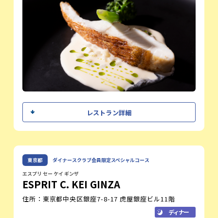
におけるすべての経験を基に最高の素材を
最適な調理法で皆様に楽しんでいただきた
い。
そしてその食を通じた笑顔が何よりの健康
につながるという事を実現していきたいと
思います。
レストラン紹介
Αμάρανθος(アマラントス)は、ヒユ科ヒユ属の植物で一年草
シェフメッセージ
の花です。
レストラン詳細
古代ギリシャ人がこの花に「しぼまない、色あせることのな
今回のレストランウィークでは、私たちが
い」
今もっとも『旬の力を感じている食材』を
というギリシャ語を命名したとおり、
主役にした、期間限定のコースをご用意い
花言葉は「不死、不滅、終わりのない愛、忍耐、根気、粘り
たします。
原島 忠士
強い精神」
東京都
ダイナースクラブ会員限定スペシャルコース
オーナーシェフ
産地から届く鮮魚や自家菜園で育てる野菜
とあるように、
やハーブが持つ個性を最大限にいかした料
エスプリ セー ケイ ギンザ
厳しかった修行を終え、様々な経験を重ねつつも今また、
ESPRIT C. KEI GINZA
理に仕立てています。
新たなチャレンジをする私自身に例えたものでもあり、
普段は平日のランチは営業していないです
フランス料理というフィルターを通して表現するこの料理
住所：東京都中央区銀座7-8-17 虎屋銀座ビル11階
がこの機会にぜひ私たちの料理とワイン、
が“色あせることなく”
そしてALLIÉという空間を体験しにいらし
ディナー
後世に語り継がれるものにしていきたいという目標を込めて