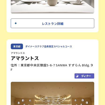
シェフメッセージ
レストラン詳細
フランスレストランウィーク
にて、皆様をお迎えできることを大変光栄
に思います。季節の恵みと確かな技術を重
ね、一皿ごとに心に残るひとときをご用意
塩野 恭男
東京都
ダイナースクラブ会員限定スペシャルコース
シェフ
いたしました。特別なこの機会に、ぜひフ
ランス料理の奥深い魅力をご堪能くださ
アマラントス
アマラントス
い。
住所：東京都中央区銀座5-6-7 SANWA すずらん Bldg.９
レストラン紹介
F
当店は、伝統的なフランス料理の技法を大切にしながら、日
ディナー
本の四季の食材を取り入れた一皿をご提供しております。丁
寧に引いたフォンを基盤に、素材の持ち味を最大限に引き出
す料理を追求。非日常の空間とともに、記憶に残る美食体験
をお楽しみいただけます。