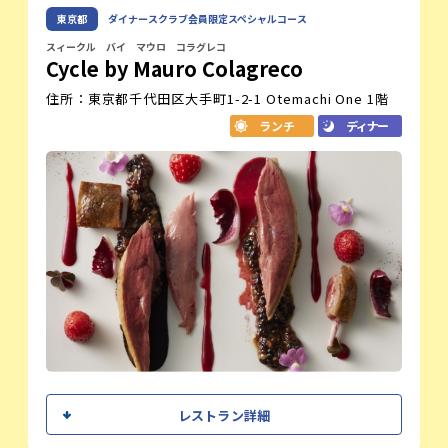
食材の組み合わせと調理法を駆使して、独
影山 拓磨
東京都
ダイナースクラブ会員限定スペシャルコース
料理長
創的な料理を一皿ずつ丁寧に表現すること
を心掛けています。お客様の心を躍らせる
スィークル バイ マウロ コラグレコ
Cycle by Mauro Colagreco
ような時間をお届けしたいと考えています
のでぜひご来店ください。
住所：東京都千代田区大手町1-2-1 Otemachi One 1階
レストラン紹介
ランチ
ディナー
フレンチをベースにさまざまな国の技法を取り入れた新スタ
イルのモダンフレンチレストラン。
コンラッド東京28階に位置し、高さ7mの窓から望む汐留の
ダイナミックな景色と、開放的なキッチン、モダンな内装が
見事に調和したレストランです。
オフィシャルサイト
シェフメッセージ
レストラン詳細
Cycle by Mauro Colagreco へようこそ。