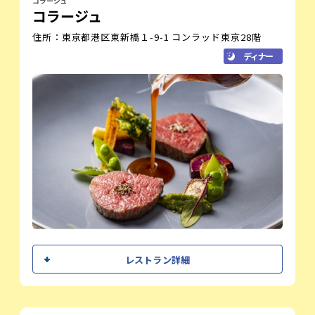
お待ちしております。
コラージュ
コラージュ
レストラン紹介
住所：東京都港区東新橋１-9-1 コンラッド東京28階
神田錦町に佇むORIGINeは、旬の食材と確かな技術で仕立て
ディナー
るフランス料理を、洗練された空間でお楽しみいただけるレ
ストランです。料理とワインの調和を大切に、一皿ごとに余
韻の残る時間をお届けします。特別なひとときを、ぜひご体
感ください。
オフィシャルサイト
シェフメッセージ
レストラン詳細
四季の香りと五感を刺激するような驚きを
感じられる料理のストーリーを意識してい
ます。生産者の思いを大切に、さまざまな