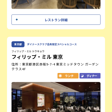
す。
レストラン紹介
シェフメッセージ
レストラン詳細
「トゥールダルジャン 東京」は、パリで400年以上の歴史を
心地よい空間で大切な人とテーブルを囲
誇るフランス最古レストランの唯一の支店。ホテルニューオ
み、豊かな時間を過ごしていただきたい。
ータニ内に位置し、フランス貴族の邸宅を思わせる空間で、
日本の美しい四季を感じ、自然の恵みや、
シグネチャーメニューの「鴨料理」をはじめ、M.O.F.受章エ
生産者の方々、
根本 憲一
グゼクティブシェフが手がける四季を感じる逸品をお愉しみ
東京都
ダイナースクラブ会員限定スペシャルコース
シェフ
そして我々の情熱を五感で味わっていただ
いただけます。
きたい。
フィリップ・ミル トウキョウ
フィリップ・ミル 東京
私達の想いを、大胆かつ繊細に表現してま
オフィシャルサイト
いります。
住所：東京都港区赤坂9-7-4 東京ミッドタウン ガーデン
テラス4F
レストラン紹介
ランチ
ディナー
南青山・表参道に佇むフレンチレストラン【NeMo】のテー
マは「自然」。幼少期に大自然の中で満たされた“美味しい
記憶”を原点とし、日本の四季の趣に我々の情熱を添えておも
てなしいたします。誰もが心地よい時間を過ごせるよう、店
内はナチュラルな木々の温もり溢れる空間に。コースの約半
分が魚料理というシェフの魚愛、お客様を楽しませるパフォ
ーマンスを通じて、是非大切な方との豊かな食時間をお楽し