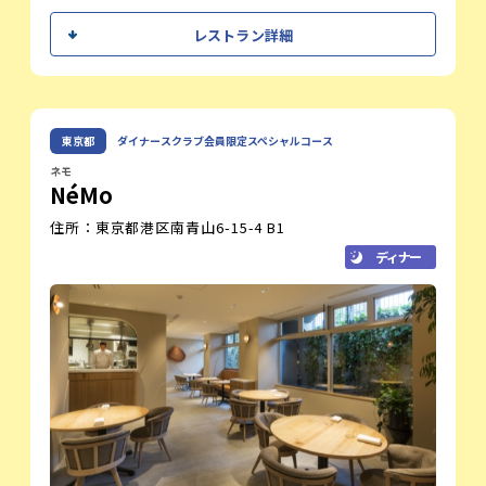
ル」の庭園で食事をしている様な雰囲気を味わうことが出来
シェフメッセージ
ます。
レストラン詳細
ペスカタリアンメニューやベジタリアンメニューの対応もご
皆様、こんにちは。トゥールダルジャン
ざいます。
東京のエグゼクティブシェフを担う、
ご希望のお客様はご予約の一週間前までにご相談ください。
ルノー・オージエです。
ルノー・オージ
東京都
ダイナースクラブ会員限定スペシャルコース
オフィシャルサイト
エ
今年も「ダイナースクラブ フランス レス
エグゼクティブ
トランウィーク」の季節がやってまいりま
ネモ
NéMo
シェフ
した。
この特別な期間は、私たち料理人にとって
住所：東京都港区南青山6-15-4 B1
も、日頃の感謝を一皿に込め、
より多くのお客さまにフレンチの魅力を、
ディナー
日本全国からお届けできる素晴らしい機会
です。進化していくフランス料理を通じ
て、美食体験を愉しむひとときをぜひお過
ごしください。
トゥールダルジャン 東京は、ダイナース
クラブ会員限定特別プランにて参画いたし
ます。
皆さまのご来店を心よりお待ちしておりま