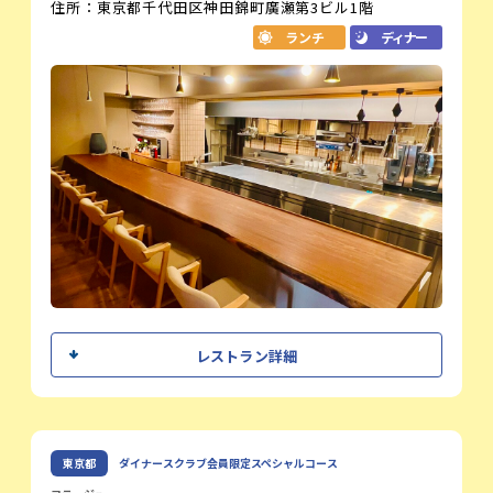
住所：東京都千代田区神田錦町廣瀬第3ビル1階
フランス料理の域を超え、自由な発想で、"美食の革新"を追
ランチ
ディナー
求します。
コンセプトは、"美食の研究所"。素材のおいしさを料理人の
手によって最大限引き出し、お客様の記憶に残る一皿をご提
供いたします。
素材と向き合い、素材の声を聴き、おいしさの真髄を追求す
る。小林 圭シェフが創造する、五感を呼び覚ます料理をお楽
しみください。
オフィシャルサイト
シェフメッセージ
レストラン詳細
フランス料理は特別な日のためだけでな
く、日常を豊かにする文化でもあります。
この機会にその魅力に触れ、好きになって
いただけたら嬉しいです。ORIGINeでお会
吉田 徹
東京都
ダイナースクラブ会員限定スペシャルコース
オーナーシェフ
いできることを楽しみに、ご来店を心より