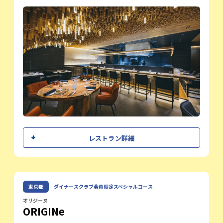
てください。
つけた店名です
皆様と食卓を囲めることを心より楽しみに
しております。
オフィシャルサイト
レストラン紹介
目黒区柿の木坂に佇むALLIÉは目の前で完成されていく一皿
を五感で堪能しながら、臨場感溢れるカウンター席で、ゆっ
たりとした贅沢なひとときをお過ごしいただけます。
季節の移ろいを大切にしながら、素材が持つ本来の輝きと持
ち味を最大限に引き出すことにこだわった料理の数々。落ち
着いた店内でシェフとの会話を楽しみながら心身ともに満た
されるフランス料理をお届けいたします。
シェフメッセージ
レストラン詳細
大切な方との記念日や、心に残るバースデーのお祝いなど、
銀座という特別な場所で、生産者の想いが
特別な一日を過ごす場所として皆様を温かくお迎えいたしま
込められた素材の力を感じる一皿一皿を、
す。ここALLIÉで記憶に残るひとときをお過ごしください。
皆様に楽しんでいただければ幸いです。今
回の特別コースを通じて、フランス料理の
杉本 昌久
東京都
ダイナースクラブ会員限定スペシャルコース
オフィシャルサイト
シェフ
魅力と、ESPRIT C. KEI GINZAの世界観をぜ
ひご堪能ください。
オリジーヌ
ORIGINe
レストラン紹介