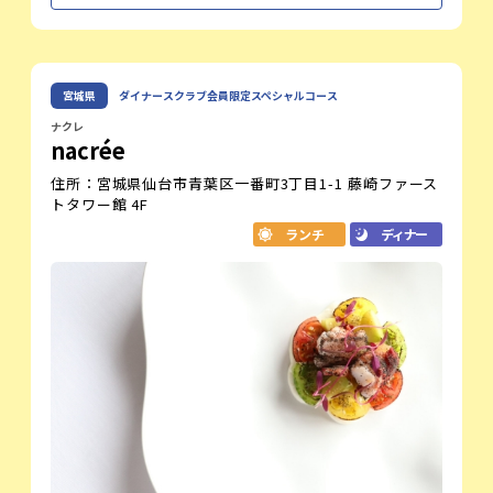
北海道の豊かな自然がもたらす素材も多く
取り入れ、今までのフランス料理の概念と
は一味違う、Chef Matsunagaの驚きの一
皿を味わって頂ければ幸いです。
松永 和之
宮城県
ダイナースクラブ会員限定スペシャルコース
代表取締役
大空を羽ばたくL’Oiseauの世界をぜひ、
ご堪能下さい。
ナクレ
nacrée
レストラン紹介
住所：宮城県仙台市青葉区一番町3丁目1-1 藤崎ファース
トタワー館 4F
「人と出会った時、その出会いは一生でたった一度きりにな
るかもしれない。だから、その機会を大事にしましょう。」
ランチ
ディナー
という、茶人 千利休の教えを、私共は全てのお客様に心が
けております。「身体に優しく、どなたにも喜んでいただけ
る料理」をモットーに、日本やフランスでの経験を存分に生
かしたシェフのオリジナリティーあふれる料理で、皆様の大
切なひと時を彩りたいと思っております。
オフィシャルサイト