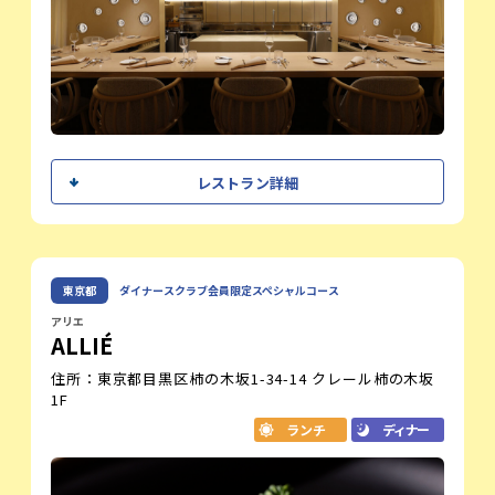
オフィシャルサイト
シェフメッセージ
レストラン詳細
この度、赤坂から銀座へ移転しリニューア
ルオープンとさせて頂く事となりました。
店名のギリシャ語「アマラントス」は、再
宮﨑 慎太郎
東京都
ダイナースクラブ会員限定スペシャルコース
オーナーシェフ
生や永続性を意味するアマランサスの花言
葉に由来し、
アリエ
ALLIÉ
私の｛モダンとクラッシックの融合｝とい
う料理哲学を象徴しているものになりま
住所：東京都目黒区柿の木坂1-34-14 クレール柿の木坂
す。
1F
ランチ
ディナー
「フランス文化」への尊敬と「日本人の精
神」の尊さ。この二つを重ね合わせ、
お互いの良さを引き出し、今までの私の食