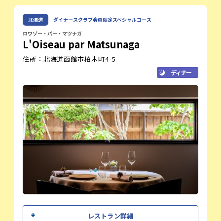
お届けできるよう、日々情熱を注いでおり
ます。
村上 輝明
北海道
ダイナースクラブ会員限定スペシャルコース
料理人
皆様の「美味しい」という笑顔に出会える
ことが、私たちにとって最大の喜びです。
ロワゾー・パー・マツナガ
L'Oiseau par Matsunaga
どうぞ、五感で味わう至福の時間をごゆっ
くりとお楽しみください。
住所：北海道函館市柏木町4-5
皆様のご来店を、心よりお待ちしておりま
す。
ディナー
レストラン紹介
「和」の空間で愉しむフレンチ料理店
伝統的なフレンチの技法をベースに、鉄板焼きの「ライブ
感」をプラス。
五感で味わう記憶に残る特別な時間をお過ごし下さい。
オフィシャルサイト
シェフメッセージ
レストラン詳細