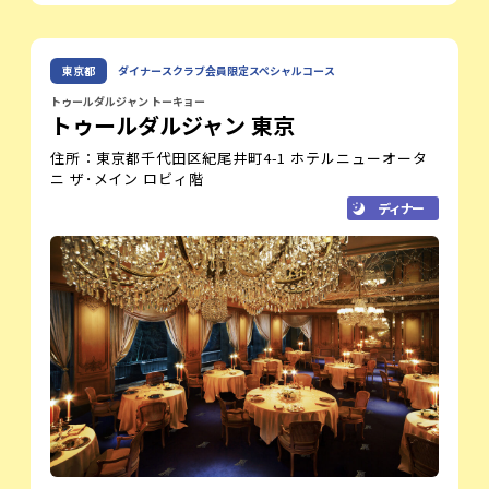
日本の豊かな自然と食文化にインスピレー
ションを受け、独特な味と香りの調和する
料理を生み出しています。
宮本 悠平
東京都
ダイナースクラブ会員限定スペシャルコース
ヘッドシェフ
共に持続可能な未来を追及する日本の生産
者と手を組み、太陽と大地のエネルギーに
トゥールダルジャン トーキョー
トゥールダルジャン 東京
満ちた食材を使用しております。
南仏・マントンの魅力を感じて頂くことを
住所：東京都千代田区紀尾井町4-1 ホテルニューオータ
目指して、皆様に忘れられない食体験を提
ニ ザ･メイン ロビィ階
供出来ることを心から楽しみにしていま
ディナー
す。
レストラン紹介
2019年に「フランス版ミシュラン」で３つ星を獲得。
同年に「World Best Restraunt 50」 にて１位に輝いたレスト
ラン・ミラズールを率いるマウロ・コラグレコ氏が監修する
日本初のレストランです。
瑞々しい季節の果物、野菜、ハーブを中心にした、自然の美
しさを味わう料理の数々。
マウロシェフの哲学である「自然との共生」を受け継ぎ、南
仏プロヴァンスの魅力的な味わいを表現します。
ハーブ園が併設される店内は緑にあふれ、まるで「ミラズー