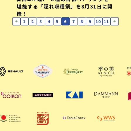
堪能する「隠れ収穫祭」を8月31日に開
催！
1
2
3
4
5
6
7
8
9
10
11