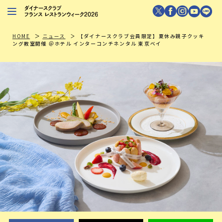
レストランを探す
HOME
ニュース
【ダイナースクラブ会員限定】夏休み親子クッキ
ング教室開催 ＠ホテル インターコンチネンタル 東京ベイ
注目シェフ
特別イベント
ニュース
店舗/プレス向け
ダイナースクラブ
会員限定特典